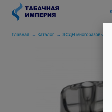
К
Главная
Каталог
ЭСДН многоразовые