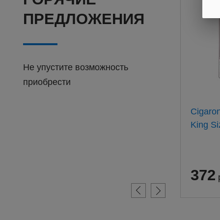
ПРЕДЛОЖЕНИЯ
Не упустите возможность
приобрести
Барклай Оригинал 100мм
Cigaro
(20) АТП
King Si
311
372
руб.