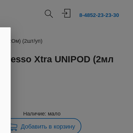
8-4852-23-23-30
 1.2Ом) (2шт/уп)
oresso Xtra UNIPOD (2мл
п)
719
Наличие: мало
Добавить в корзину