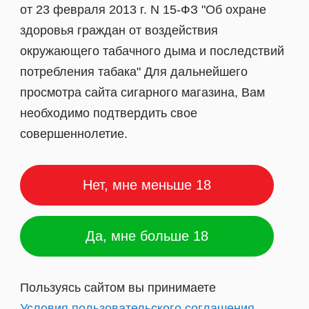
от 23 февраля 2013 г. N 15-ФЗ "Об охране
ОСЛАВЛЬ, УЛ. УРИЦКОГО Д. 18
ОБОДЕ 34Б!!!
ЧНОЙ ПРОДУКЦИИ
СТРОМА, УЛ. СОВЕТСКАЯ Д.56
НОСТРОИТЕЛЕЙ Д.48
здоровья граждан от воздействия
ЧНОЙ ПРОДУКЦИИ
НОВОСТИ
СМОТРЕТЬ КАТАЛОГ
ЧИТАТЬ НОВОСТИ
окружающего табачного дыма и последствий
ЕСА
АЗИНЫ
РЕТЬ КАТАЛОГ
ЕСА
потребления табака" Для дальнейшего
ЕСА
ЕСА
просмотра сайта сигарного магазина, Вам
необходимо подтвердить свое
совершеннолетие.
Нет, мне меньше 18
Да, мне больше 18
Пользуясь сайтом вы принимаете
Условия пользовательского соглашения