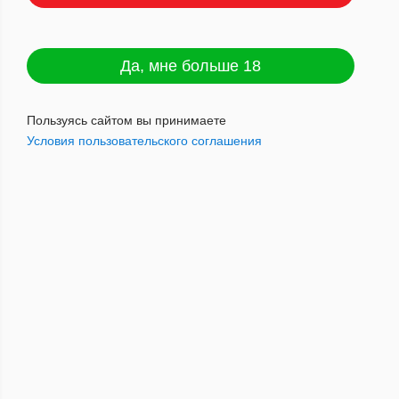
Да, мне больше 18
Адалия 50 г Шейх Мани с
ароматом ананаса, банана и мяты
Пользуясь сайтом вы принимаете
Условия пользовательского соглашения
QR
Артикул : 8681655727003
360
руб.
Наличие: мало
Добавить в корзину