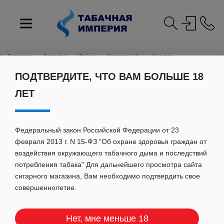
Главная
Каталог
Табак
Кальянный
Адалия
50гр Адалия
ПОДТВЕРДИТЕ, ЧТО ВАМ БОЛЬШЕ 18
Адалия 50 г Шейх Мани с ароматом ананаса, банана и мяты QR
ЛЕТ
Федеральный закон Российской Федерации от 23
февраля 2013 г. N 15-ФЗ "Об охране здоровья граждан от
воздействия окружающего табачного дыма и последствий
потребления табака" Для дальнейшего просмотра сайта
сигарного магазина, Вам необходимо подтвердить свое
совершеннолетие.
Нет, мне меньше 18