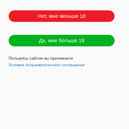
Нет, мне меньше 18
Эйджинг Рум Эспрессиво *20 АТП
Артикул : 4660118214186
Да, мне больше 18
Пользуясь сайтом вы принимаете
Условия пользовательского соглашения
1 904
руб.
Наличие: мало
Добавить в корзину