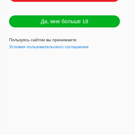
Да, мне больше 18
Ван Эркомс Самокр. Марула 40гр
АТП
Пользуясь сайтом вы принимаете
Артикул : 6001792012114
Условия пользовательского соглашения
656
руб.
Наличие: мало
Добавить в корзину