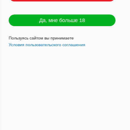
Да, мне больше 18
Калауд Red Stork Spider
Артикул : 2000944740602
Пользуясь сайтом вы принимаете
Условия пользовательского соглашения
1 060
руб.
Наличие: мало
Добавить в корзину