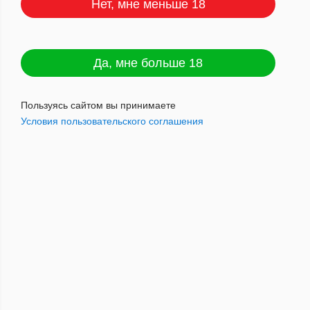
Нет, мне меньше 18
Газ для турбозажигалок
Да, мне больше 18
LONGSTREET Butan Fuel 335мл
Артикул : 4612744320540
Пользуясь сайтом вы принимаете
Условия пользовательского соглашения
389
руб.
Наличие: мало
Добавить в корзину