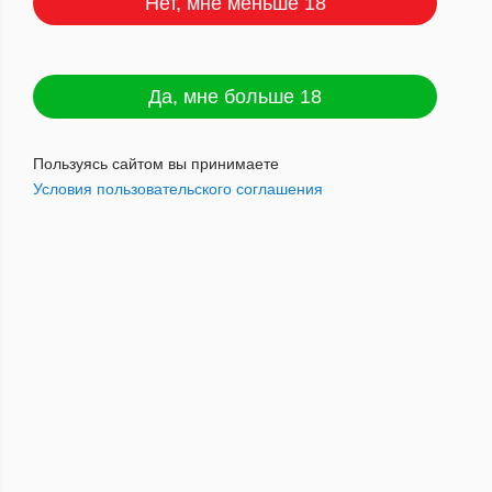
Нет, мне меньше 18
Давидофф МВ Смайл Битч Сел.
Да, мне больше 18
№8 Н.
Артикул : 2000944736940
Пользуясь сайтом вы принимаете
Условия пользовательского соглашения
3 872
руб.
Наличие: мало
Добавить в корзину