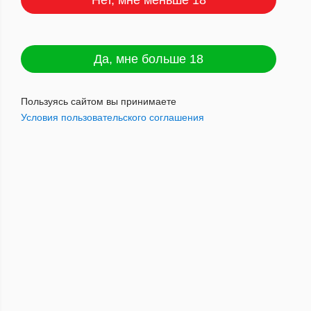
Нет, мне меньше 18
Корсар Вайлд Микче 40г АТП
Да, мне больше 18
Артикул : 5707294054232
Пользуясь сайтом вы принимаете
Условия пользовательского соглашения
900
руб.
Наличие: мало
Добавить в корзину
Голландская смесь отборных табаков Kentucky и Golden