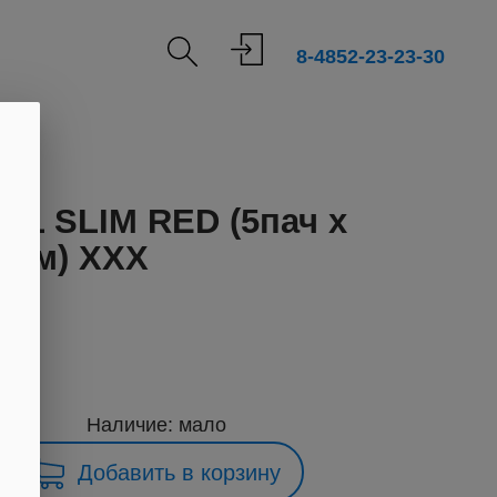
8-4852-23-23-30
мм)
L SLIM RED (5пач x
7 мм) ХХХ
239
Наличие: мало
Добавить в корзину