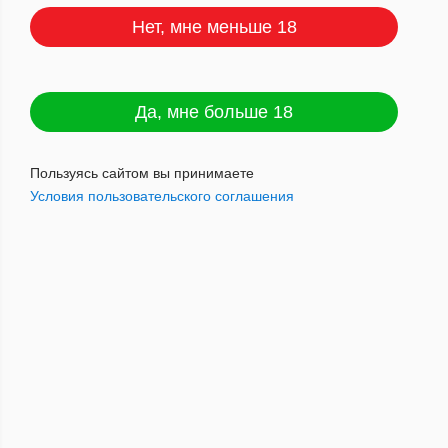
Нет, мне меньше 18
Х.Упман Хальф Коронас (25)
коробка АТП
Да, мне больше 18
Артикул : 8506000002492
Пользуясь сайтом вы принимаете
Условия пользовательского соглашения
35 625
руб.
Наличие: мало
Добавить в корзину