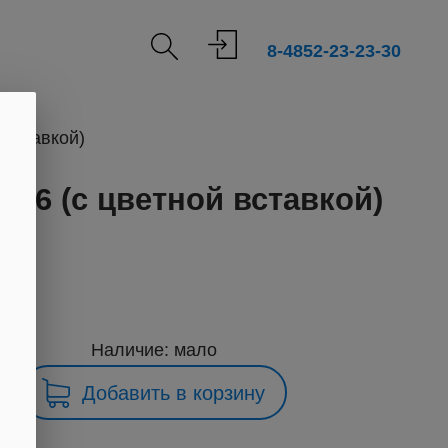
8-4852-23-23-30
вставкой)
56 (с цветной вставкой)
013
Наличие: мало
Добавить в корзину