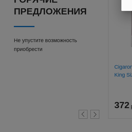
ПРЕДЛОЖЕНИЯ
Не упустите возможность
приобрести
Барклай Оригинал 100мм
Cigaro
(20) АТП
King Si
311
372
руб.