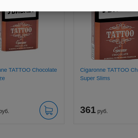
nne TATTOO Chocolate
Cigaronne TATTOO Ch
ze
Super Slims
361
руб.
руб.