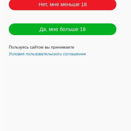
Нет, мне меньше 18
Партагас Милле Флёрс (10)
Да, мне больше 18
коробка АТП
Артикул : 8506000003895
Пользуясь сайтом вы принимаете
Условия пользовательского соглашения
15 300
руб.
Наличие: мало
Добавить в корзину