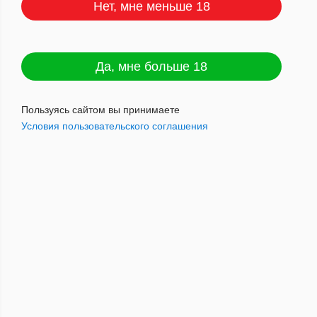
Нет, мне меньше 18
Партагас CEDROS (18) коробка
Да, мне больше 18
АТП
Артикул : 8506000012439
Пользуясь сайтом вы принимаете
Условия пользовательского соглашения
144 000
руб.
Наличие: мало
Добавить в корзину