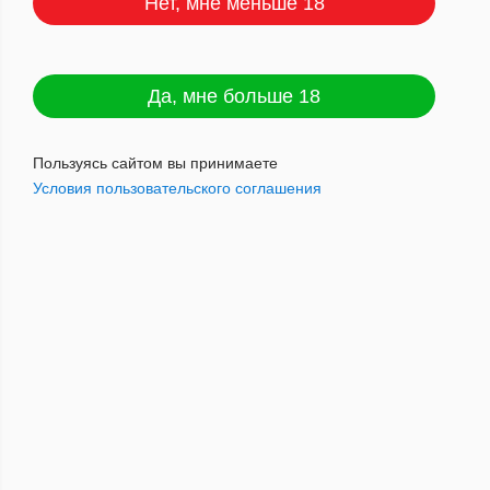
Нет, мне меньше 18
Партагас LEGADOS (25) коробка
Да, мне больше 18
АТП
Артикул : 8506000010121
Пользуясь сайтом вы принимаете
Условия пользовательского соглашения
180 000
руб.
Наличие: мало
Добавить в корзину