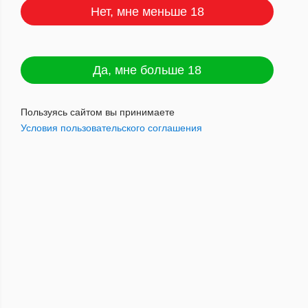
Нет, мне меньше 18
Рафаэль Гонзалес Перлас Н.
Да, мне больше 18
Артикул : 2000117910016
Пользуясь сайтом вы принимаете
Условия пользовательского соглашения
1 365
руб.
Наличие: мало
Добавить в корзину