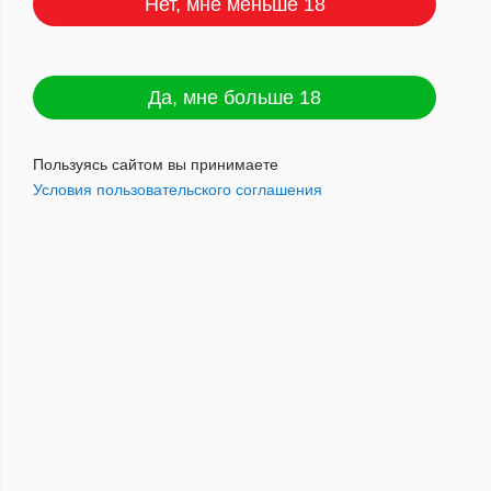
Нет, мне меньше 18
Револютион Виноград (5) АТП -----
Да, мне больше 18
Артикул : 7501609503730
Пользуясь сайтом вы принимаете
Условия пользовательского соглашения
390
руб.
Наличие: мало
Добавить в корзину
Revolution - сигары нарочито неряшливой ручной скрутки от