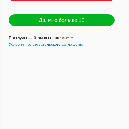
Да, мне больше 18
Элек.испаритель TIGER TG-301
Артикул : 2001144520018
Пользуясь сайтом вы принимаете
Условия пользовательского соглашения
1 920
руб.
Наличие: нет
Добавить в корзину