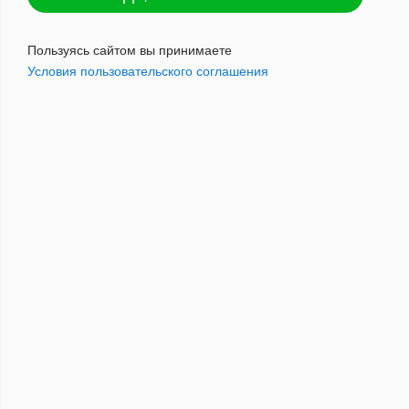
Уолтер Рейли труб. Флэйк
Шоколадный крем 25 гр. кисет
Пользуясь сайтом вы принимаете
Условия пользовательского соглашения
525
руб.