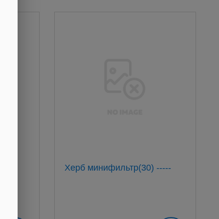
кой
Херб минифильтр(30) -----