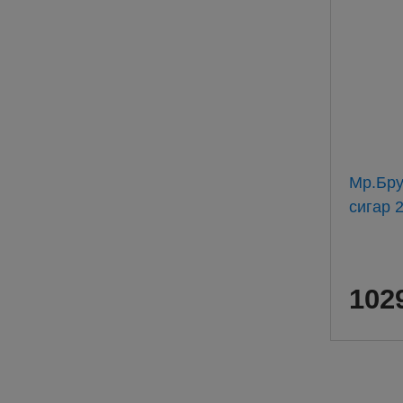
Мр.Бру
сигар 
102