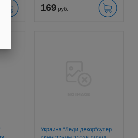
169
руб.
"
Украина "Леди-декор"супер
28
слим 275мм 21026-9мунд