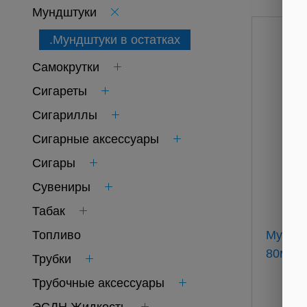
Мундштуки
.Мундштуки в остатках
Самокрутки
Сигареты
Сигариллы
Сигарные аксессуары
Сигары
Сувениры
Табак
Топливо
Мундшт
80мм (
Трубки
Трубочные аксессуары