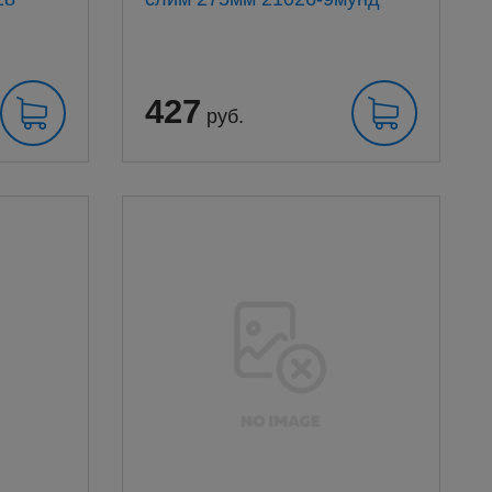
427
руб.