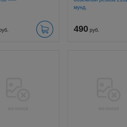
мунд.
490
руб.
руб.