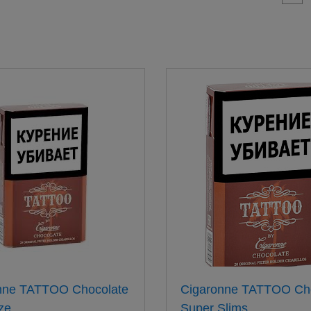
nne TATTOO Chocolate
Cigaronne TATTOO Ch
ze
Super Slims