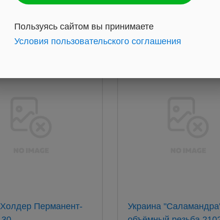
583
руб.
руб.
Пользуясь сайтом вы принимаете
Условия пользовательского соглашения
Холдер Перманент-
Украина "Саламандра
0 -----
объёмный резьба 210