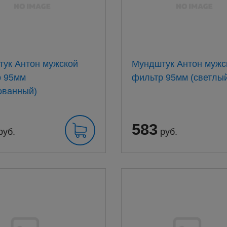
ук Антон мужской
Мундштук Антон мужс
р 95мм
фильтр 95мм (светлы
ованный)
583
руб.
руб.