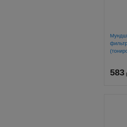
Мундшт
фильт
(тонир
583