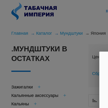
К
Главная
Каталог
Мундштуки
Япония
.МУНДШТУКИ В
Цена
ОСТАТКАХ
Сброси
Зажигалки
Кальянные аксессуары
По 
Кальяны