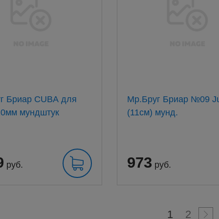
г Бриар CUBA для
Мр.Бруг Бриар №09 Julie
20мм мундштук
(11см) мунд.
9
973
руб.
руб.
1
2