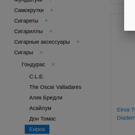
Самокрутки
Сигареты
Сигариллы
Сигарные аксессуары
Сигары
Гондурас
C.L.E.
The Oscar Valladares
Алек Бредли
Асайлум
Eiroa T
Дон Томас
Еироа