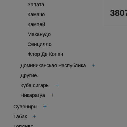
Запата
380
Камачо
Кампей
Маканудо
Сенцилло
Флор Де Копан
Доминиканская Республика
Другие.
Куба сигары
Никарагуа
Сувениры
Табак
Топливо