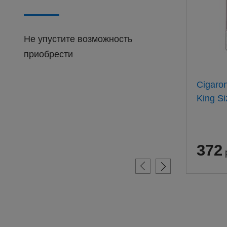
Не упустите возможность
приобрести
Барклай Оригинал 100мм
Cigaro
(20) АТП
King Si
311
372
руб.