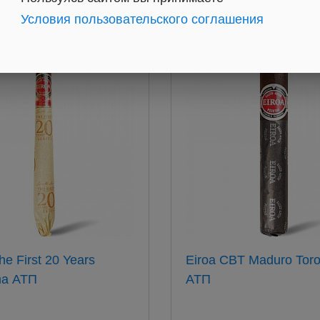
Условия пользовательского соглашения
he First 20 Years
Eiroa CBT Maduro Tor
Diadema АТП
АТП