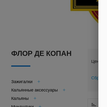
ФЛОР ДЕ КОПАН
Цена
Сброси
Зажигалки
Кальянные аксессуары
Кальяны
По 
Мундштуки