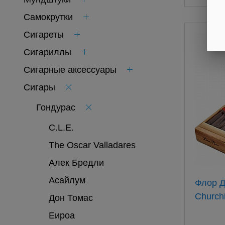
Самокрутки
Сигареты
Сигариллы
Сигарные аксессуары
Сигары
Гондурас
C.L.E.
The Oscar Valladares
Алек Бредли
Асайлум
Флор Де Копан Linea
Дон Томас
Еироа