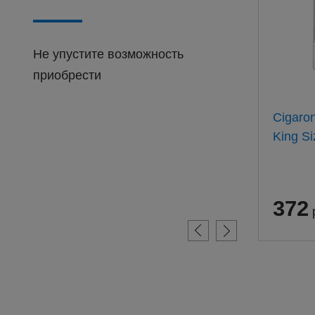
Не упустите возможность
приобрести
Барклай Оригинал 100мм
Cigaro
(20) АТП
King Si
311
372
руб.