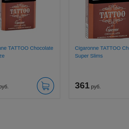
nne TATTOO Chocolate
Cigaronne TATTOO Ch
ze
Super Slims
361
руб.
руб.