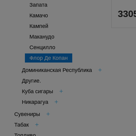
Запата
330
Камачо
Кампей
Маканудо
Сенцилло
Флор Де Копан
Доминиканская Республика
Другие.
Куба сигары
Никарагуа
Сувениры
Табак
Топливо