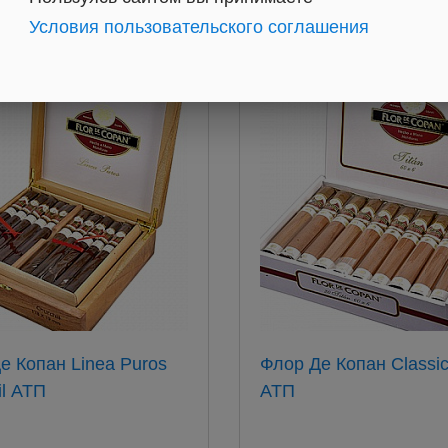
Условия пользовательского соглашения
 Puros
Флор Де Копан Classic Titan
Churchil АТП
АТП