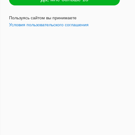
Машинка закруточная TENNESIE
Premium metal (12x20)
Пользуясь сайтом вы принимаете
Условия пользовательского соглашения
274
руб.