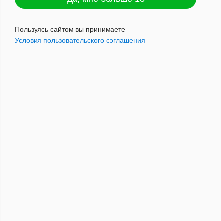
C-05 Трубка Арабская Атрибут Набор
(трубка мет/пласт с рисунком
8см+мини гриндер+сеточки) блистер
Пользуясь сайтом вы принимаете
Условия пользовательского соглашения
567
руб.