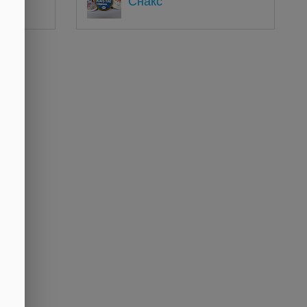
Снакс