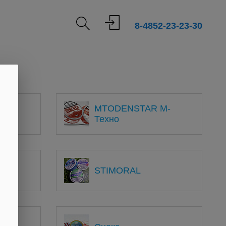
8-4852-23-23-30
MTODENSTAR М-
й
Техно
STIMORAL