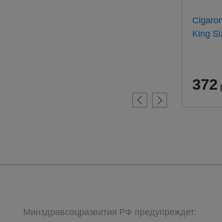
Барклай Оригинал 100мм
Cigaro
(20) АТП
King Si
311
372
руб.
Минздравсоцразвития РФ предупреждет: