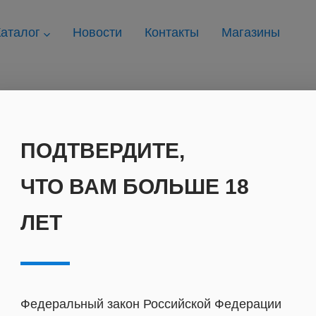
аталог
Новости
Контакты
Магазины
ПОДТВЕРДИТЕ,
HQD жевательный
IZI жевательны
ЧТО ВАМ БОЛЬШЕ 18
ЛЕТ
O`DENS Швеция
STELS
Федеральный закон Российской Федерации