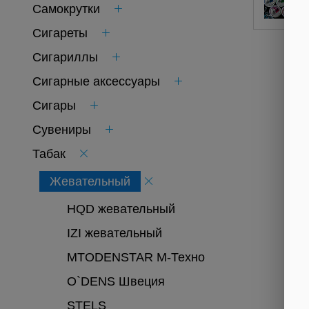
Самокрутки
Сигареты
Сигариллы
Сигарные аксессуары
Сигары
Сувениры
Табак
Жевательный
HQD жевательный
IZI жевательный
MTODENSTAR М-Техно
O`DENS Швеция
STELS