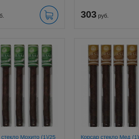
303
б.
руб.
 стекло Мохито (1)/25
Корсар стекло Мед (1)