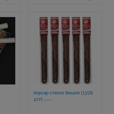
Корсар стекло Вишня (1)/25
АТП -----