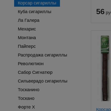
Корсар сигариллы
56
Куба сигариллы
ру
Ла Галера
Мехарис
Монтана
Пайперс
Распродажа сигариллы
Револютион
Сабор Сигнатюр
Сильверадо сигариллы
Тосканино
Тоскано
Форте Х
Корсар