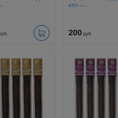
--
АТП -----
200
руб.
руб.