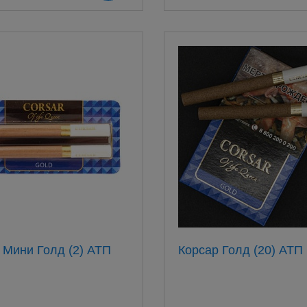
Корсар Mини Голд (2) АТП
Корсар Голд (20) АТП