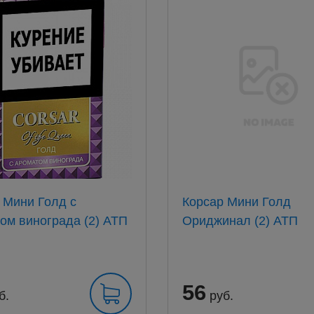
 Mини Голд с
Корсар Mини Голд
ароматом винограда (2) АТП
Ориджинал (2) АТП
56
б.
руб.