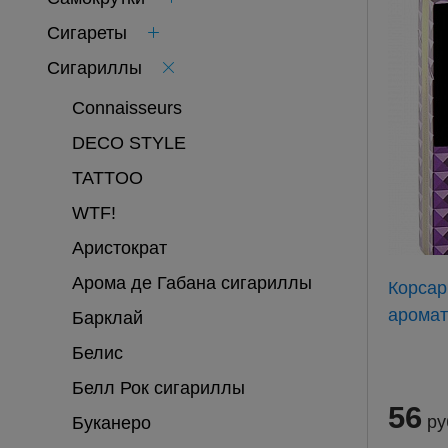
Сигареты
Сигариллы
Connaisseurs
DECO STYLE
TATTOO
WTF!
Аристократ
Арома де Габана сигариллы
Корсар
Барклай
Белис
Белл Рок сигариллы
56
ру
Буканеро