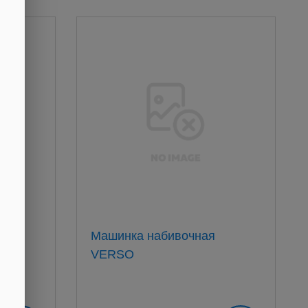
 S&B
Машинка набивочная
VERSO