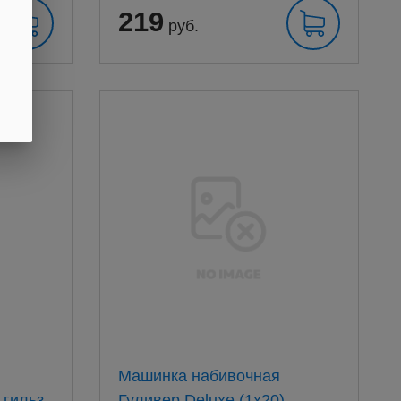
219
руб.
Машинка набивочная
 гильз,
Гуливер Deluxe (1x20)