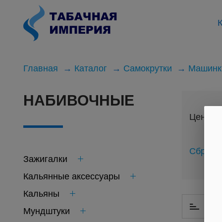
К
Главная
Каталог
Самокрутки
Машинк
НАБИВОЧНЫЕ
Цена
Сброси
Зажигалки
Кальянные аксессуары
Кальяны
По 
Мундштуки