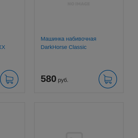
Машинка набивочная
mart 15 ХХХ
DarkHorse Classic
580
руб.