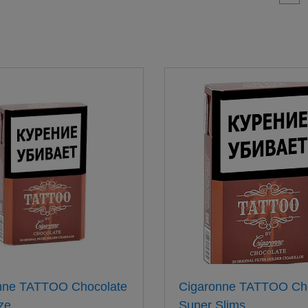
nne TATTOO Chocolate
Cigaronne TATTOO Ch
ze
Super Slims