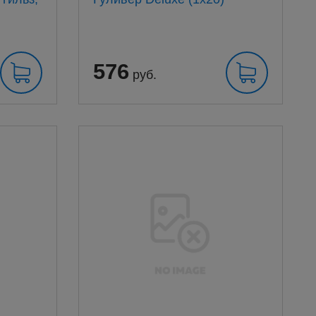
576
руб.