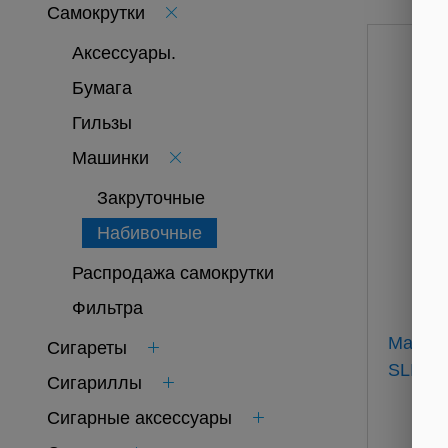
Самокрутки
Аксессуары.
Бумага
Гильзы
Машинки
Закруточные
Набивочные
Распродажа самокрутки
Фильтра
Машин
Сигареты
SLIM
Сигариллы
Сигарные аксессуары