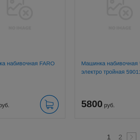
ка набивочная FARO
Машинка набивочная
электро тройная 590115
5800
руб.
руб.
1
2