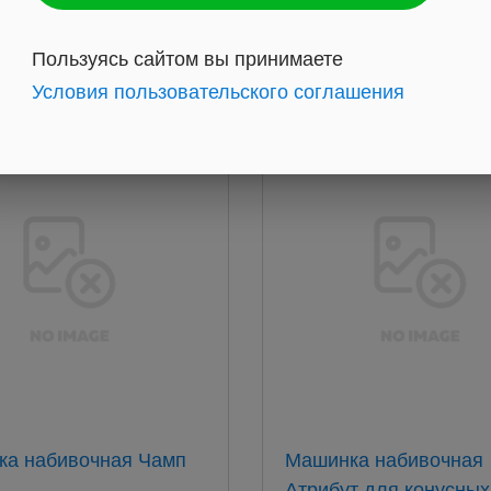
237
руб.
руб.
Пользуясь сайтом вы принимаете
Условия пользовательского соглашения
а набивочная Чамп
Машинка набивочная
Атрибут для конусных