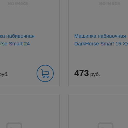
ка набивочная
Машинка набивочная
rse Smart 24
DarkHorse S
473
руб.
руб.