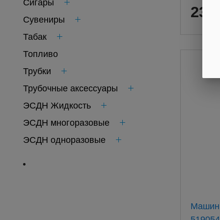
Сигары
237
Сувениры
Табак
Топливо
Трубки
Трубочные аксессуары
ЭСДН Жидкость
ЭСДН многоразовые
ЭСДН одноразовые
Машинк
519054